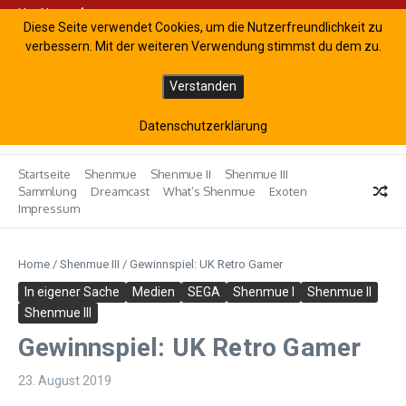
Zum Inhalt springen
Hot News
IN kündigt Shenmue III Enhanced an
Shenmue III bei PlayStation Plus Extra
Diese Seite verwendet Cookies, um die Nutzerfreundlichkeit zu
verbessern. Mit der weiteren Verwendung stimmst du dem zu.
M
SHENMUE.de | Das
e
Verstanden
deutsche Shenmue-
n
Fanblog
u
Datenschutzerklärung
Startseite
Shenmue
Shenmue II
Shenmue III
Sammlung
Dreamcast
What’s Shenmue
Exoten
Impressum
Home
/
Shenmue III
/
Gewinnspiel: UK Retro Gamer
In eigener Sache
Medien
SEGA
Shenmue I
Shenmue II
Shenmue III
Gewinnspiel: UK Retro Gamer
23. August 2019