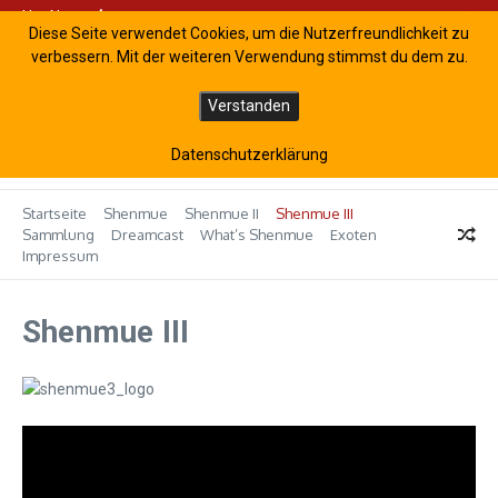
Zum Inhalt springen
Hot News
ed an
Shenmue III bei PlayStation Plus Extra
Shenmue Anime kommt am 5. F
Diese Seite verwendet Cookies, um die Nutzerfreundlichkeit zu
verbessern. Mit der weiteren Verwendung stimmst du dem zu.
M
SHENMUE.de | Das
e
Verstanden
deutsche Shenmue-
n
Fanblog
u
Datenschutzerklärung
Startseite
Shenmue
Shenmue II
Shenmue III
Sammlung
Dreamcast
What’s Shenmue
Exoten
Impressum
Shenmue III