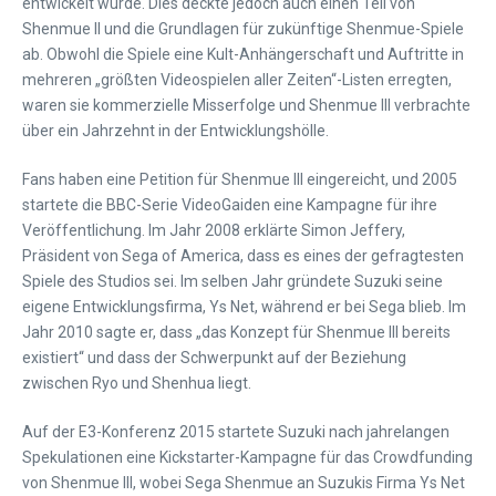
entwickelt wurde. Dies deckte jedoch auch einen Teil von
Shenmue II und die Grundlagen für zukünftige Shenmue-Spiele
ab. Obwohl die Spiele eine Kult-Anhängerschaft und Auftritte in
mehreren „größten Videospielen aller Zeiten“-Listen erregten,
waren sie kommerzielle Misserfolge und Shenmue III verbrachte
über ein Jahrzehnt in der Entwicklungshölle.
Fans haben eine Petition für Shenmue III eingereicht, und 2005
startete die BBC-Serie VideoGaiden eine Kampagne für ihre
Veröffentlichung. Im Jahr 2008 erklärte Simon Jeffery,
Präsident von Sega of America, dass es eines der gefragtesten
Spiele des Studios sei. Im selben Jahr gründete Suzuki seine
eigene Entwicklungsfirma, Ys Net, während er bei Sega blieb. Im
Jahr 2010 sagte er, dass „das Konzept für Shenmue III bereits
existiert“ und dass der Schwerpunkt auf der Beziehung
zwischen Ryo und Shenhua liegt.
Auf der E3-Konferenz 2015 startete Suzuki nach jahrelangen
Spekulationen eine Kickstarter-Kampagne für das Crowdfunding
von Shenmue III, wobei Sega Shenmue an Suzukis Firma Ys Net