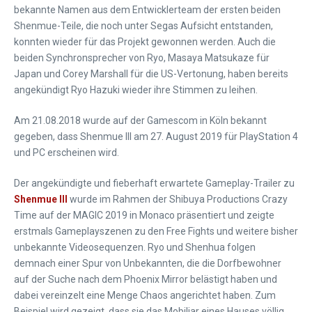
bekannte Namen aus dem Entwicklerteam der ersten beiden
Shenmue-Teile, die noch unter Segas Aufsicht entstanden,
konnten wieder für das Projekt gewonnen werden. Auch die
beiden Synchronsprecher von Ryo, Masaya Matsukaze für
Japan und Corey Marshall für die US-Vertonung, haben bereits
angekündigt Ryo Hazuki wieder ihre Stimmen zu leihen.
Am 21.08.2018 wurde auf der Gamescom in Köln bekannt
gegeben, dass Shenmue III am 27. August 2019 für PlayStation 4
und PC erscheinen wird.
Der angekündigte und fieberhaft erwartete Gameplay-Trailer zu
Shenmue III
wurde im Rahmen der Shibuya Productions Crazy
Time auf der MAGIC 2019 in Monaco präsentiert und zeigte
erstmals Gameplayszenen zu den Free Fights und weitere bisher
unbekannte Videosequenzen. Ryo und Shenhua folgen
demnach einer Spur von Unbekannten, die die Dorfbewohner
auf der Suche nach dem Phoenix Mirror belästigt haben und
dabei vereinzelt eine Menge Chaos angerichtet haben. Zum
Beispiel wird gezeigt, dass sie das Mobiliar eines Hauses völlig